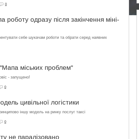
0
 роботу одразу після закінчення міні-
зентувати себе шукачам роботи та обрати серед наявних
 "Мапа міських проблем"
віс - запущено!
0
одель цивільної логістики
ринципово іншу модель на ринку послуг таксі
0
ту не паралізовано