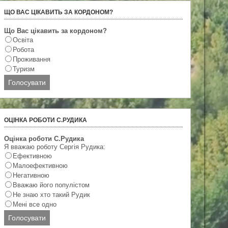
ЩО ВАС ЦІКАВИТЬ ЗА КОРДОНОМ?
Що Вас цікавить за кордоном?
Освіта
Робота
Проживання
Туризм
ОЦІНКА РОБОТИ С.РУДИКА
Оцінка роботи С.Рудика
Я вважаю роботу Сергія Рудика:
Ефективною
Малоефективною
Негативною
Вважаю його популістом
Не знаю хто такий Рудик
Мені все одно