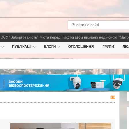
"Заборгованість" міста перед Нафтогазом визнано недійсною
"Матриця 
ПУБЛІКАЦІЇ
БЛОГИ
ОГОЛОШЕННЯ
ГРУПИ
ЛЮ
R
S
S