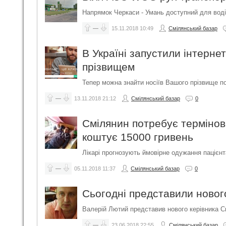
Напрямок Черкаси - Умань доступний для воді
—
15.11.2018
10:49
Смілянський базар
В Україні запустили інтерне
прізвищем
Тепер можна знайти носіїв Вашого прізвище по 
—
13.11.2018
21:12
Смілянський базар
0
Смілянин потребує термінов
коштує 15000 гривень
Лікарі прогнозують ймовірне одужання пацієнта
—
05.11.2018
11:37
Смілянський базар
0
Сьогодні представили нового
Валерій Лютий представив нового керівника См
—
23.06.2018
22:55
Смілянський базар