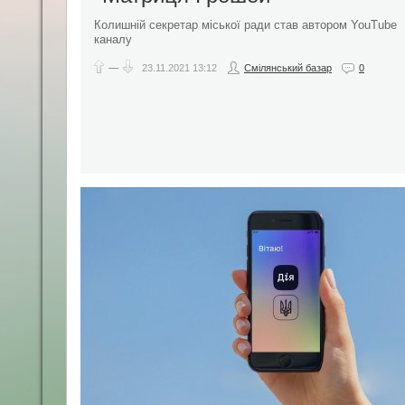
Колишній секретар міської ради став автором YouTube
каналу
—
23.11.2021
13:12
Смілянський базар
0