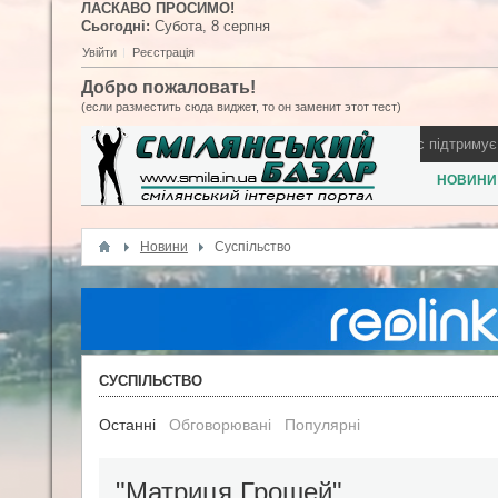
ЛАСКАВО ПРОСИМО!
Сьогодні:
Субота,
8
серпня
Увійти
Реєстрація
Добро пожаловать!
(если разместить сюда виджет, то он заменит этот тест)
не запросив виступити на день міста
Як Смілянський бізнес підтримує ЗСУ
НОВИНИ
Новини
Суспільство
СУСПІЛЬСТВО
Останні
Обговорювані
Популярні
"Матриця Грошей"