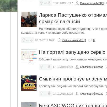
—
07.05.2019
10:22
Смілянський МРЦЗ
Лариса Пастушенко отримала
ярмарки вакансій
На ярмарках вакансій роботодавець може пре
кандидатів того, хто краще себе презентує.
—
03.05.2019
10:06
Смілянський МРЦЗ
0
На порталі запущено сервіс
Обіцяний на початку року нашою командою сер
—
17.12.2018
03:03
Смілянський базар
Смілянин пропонує власну м
Користувач соціальної мережі запропонував п
—
03.12.2018
20:29
Смілянський базар
Біля АЗС WOG рух транспор