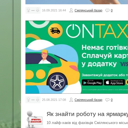
—
16.09.2021
16:44
Смілянський базар
0
—
25.08.2021
17:08
Смілянський базар
0
Як знайти роботу на ярмарк
10 лайф-хаків від фахівців Смілянського місь