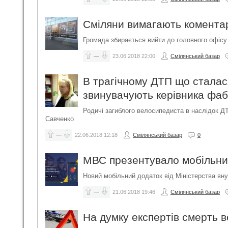
Сміляни вимагають коментар
Громада збирається вийти до головного офісу
—
23.06.2018
22:00
Смілянський базар
В трагічному ДТП що сталася
звинувачують керівника фа
Родичі загиблого велосипедиста в наслідок Д
Савченко
—
22.06.2018
12:18
Смілянський базар
0
МВС презентувало мобільни
Новий мобільний додаток від Міністерства вну
—
21.06.2018
19:46
Смілянський базар
На думку експертів смерть 