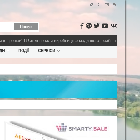
Грошей"
В Смілі почали виробництво медичного, реабілітаційного обладн
ДИ
ПОДІЇ
СЕРВІСИ