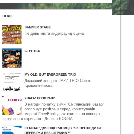
ПОДІЇ
SAMMER STAGE
Не день міста андеграунд сцена
СТРІТБОЛ
MY OLD, BUT EVERGREEN TRIO
Джазовий концерт JAZZ TRIO Сергія
Крашеніннікова
УВАГА! РОЗІГРАШ!
З нагоди початку зими "Смілянський базар"
оголошує розіграш серед користувачів
мережі FaceBook двох квитків на ​концерт
віртуозного скрипаля - Дениса БОЄВА.
СЕМІНАР ДЛЯ ПІДПРИЄМЦІВ "ЯК ПРОХОДИТИ
ПЕРЕВІРКИ БЕЗ ШТРАФІВ?"