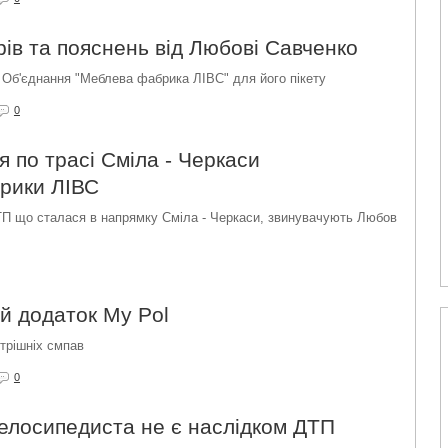
ів та пояснень від Любові Савченко
 Об'єднання "Меблева фабрика ЛІВС" для його пікету
0
 по трасі Сміла - Черкаси
брики ЛІВС
ТП що сталася в напрямку Сміла - Черкаси, звинувачують Любов
й додаток My Pol
трішніх смпав
0
велосипедиста не є наслідком ДТП