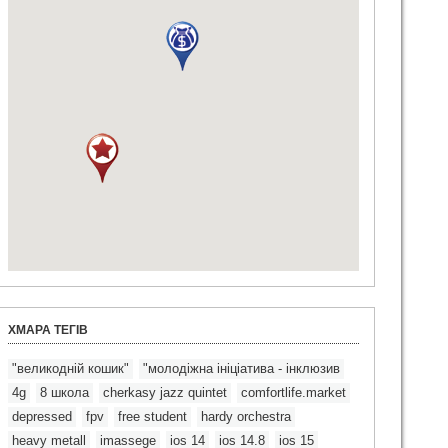
ХМАРА ТЕГІВ
"великодній кошик"
"молодіжна ініціатива - інклюзив
4g
8 школа
cherkasy jazz quintet
comfortlife.market
depressed
fpv
free student
hardy orchestra
heavy metall
imassege
ios 14
ios 14.8
ios 15