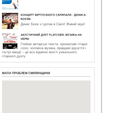
КОНЦЕРТ ВІРТУОЗНОГО СКРИПАЛЯ - ДЕНИСА
БОЄВА
Денис Боєв з гуртом в Смілі! Живий звук!
АКУСТИЧНИЙ ДУЕТ FLATCHER. МУЗИКА НА
НЕРВІ
Глибокі авторські тексти, пронизливі гітарні
соло, чоловіча музика, правдиві відчуття і
гострі емоції – це все відмінні якості унікального
гітарного дуету
МАПА ПРОБЛЕМ СМІЛЯНЩИНИ