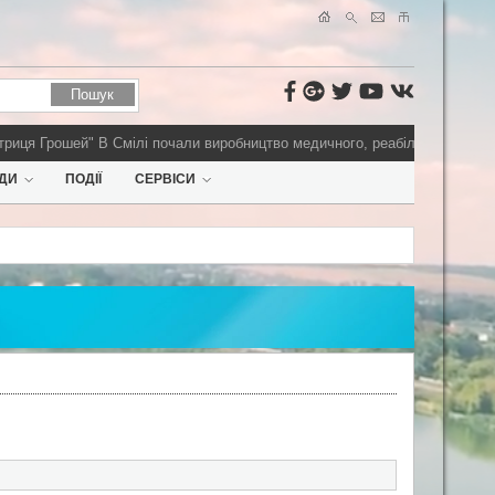
иця Грошей"
В Смілі почали виробництво медичного, реабілітаційного об
ДИ
ПОДІЇ
СЕРВІСИ