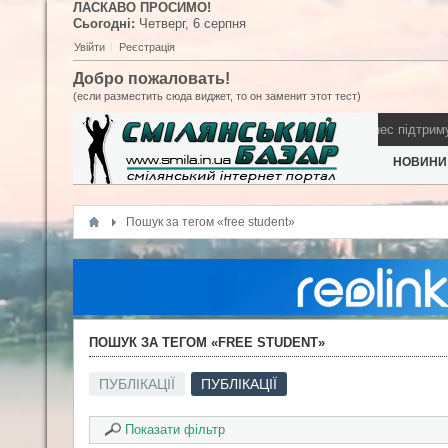
ЛАСКАВО ПРОСИМО!
Сьогодні:
Четверг,
6
серпня
Увійти
Реєстрація
Добро пожаловать!
(если разместить сюда виджет, то он заменит этот тест)
д і не запросив виступити на день міста
Як Смілянський бізнес підтримує
НОВИНИ
Пошук за тегом «free student»
ПОШУК ЗА ТЕГОМ «FREE STUDENT»
ПУБЛІКАЦІЇ
ПУБЛІКАЦІЇ
Показати фільтр