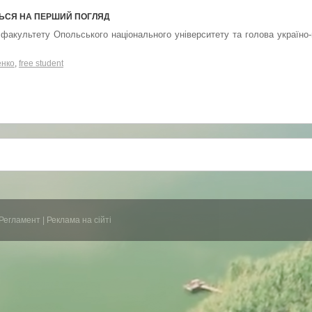
ЄТЬСЯ НА ПЕРШИЙ ПОГЛЯД
факультету Опольського національного університету та голова україно-
енко
,
free student
Регламент
|
Реклама на сійті