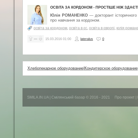
ОСВІТА ЗА КОРДОНОМ - ПРОСТІШЕ НІЖ ЗДА
Юлія РОМАНЕНКО
— докторант історичного 
про навчання за кордоном.
освіта за кордоном
,
освіта в єс
,
освіта в європі
,
юлія роман
—
15.03.2016
01:00
lateralus
0
Хлебопекарное оборудование
|
Кондитерское оборудование
SMILA.IN.UA | Смілянський базар
© 2016 - 2021
Про проект
|