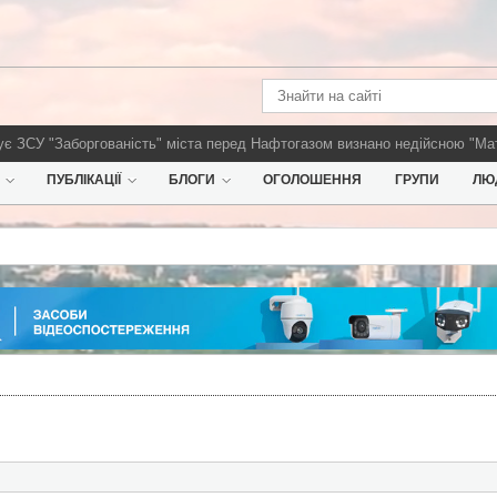
 ЗСУ
"Заборгованість" міста перед Нафтогазом визнано недійсною
"Матр
ПУБЛІКАЦІЇ
БЛОГИ
ОГОЛОШЕННЯ
ГРУПИ
ЛЮ