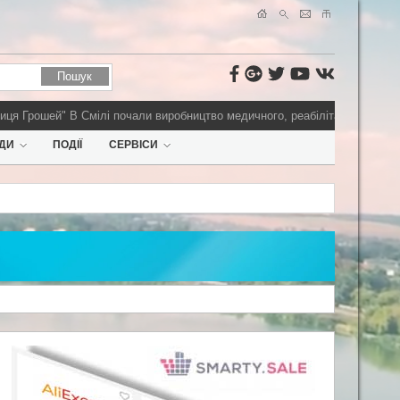
рошей"
В Смілі почали виробництво медичного, реабілітаційного обладна
ДИ
ПОДІЇ
СЕРВІСИ