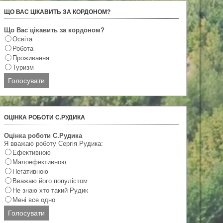
ЩО ВАС ЦІКАВИТЬ ЗА КОРДОНОМ?
Що Вас цікавить за кордоном?
Освіта
Робота
Проживання
Туризм
ОЦІНКА РОБОТИ С.РУДИКА
Оцінка роботи С.Рудика
Я вважаю роботу Сергія Рудика:
Ефективною
Малоефективною
Негативною
Вважаю його популістом
Не знаю хто такий Рудик
Мені все одно