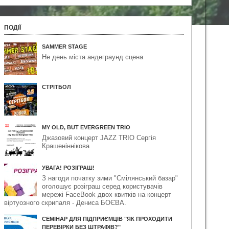
ПОДІЇ
SAMMER STAGE
Не день міста андеграунд сцена
СТРІТБОЛ
MY OLD, BUT EVERGREEN TRIO
Джазовий концерт JAZZ TRIO Сергія
Крашеніннікова
УВАГА! РОЗІГРАШ!
З нагоди початку зими "Смілянський базар"
оголошує розіграш серед користувачів
мережі FaceBook двох квитків на ​концерт
віртуозного скрипаля - Дениса БОЄВА.
СЕМІНАР ДЛЯ ПІДПРИЄМЦІВ "ЯК ПРОХОДИТИ
ПЕРЕВІРКИ БЕЗ ШТРАФІВ?"