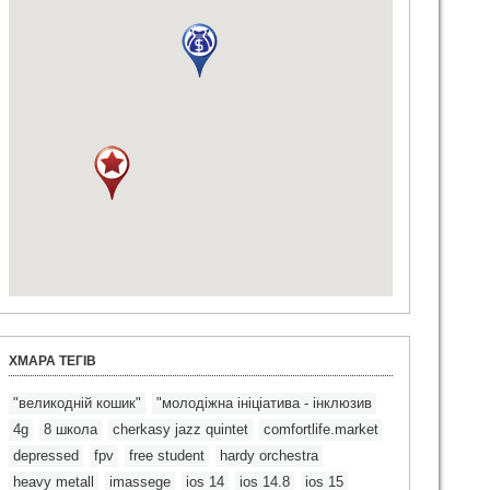
ХМАРА ТЕГІВ
"великодній кошик"
"молодіжна ініціатива - інклюзив
4g
8 школа
cherkasy jazz quintet
comfortlife.market
depressed
fpv
free student
hardy orchestra
heavy metall
imassege
ios 14
ios 14.8
ios 15