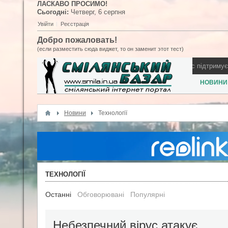
ЛАСКАВО ПРОСИМО!
Сьогодні:
Четверг,
6
серпня
Увійти
Реєстрація
Добро пожаловать!
(если разместить сюда виджет, то он заменит этот тест)
е запросив виступити на день міста
Як Смілянський бізнес підтримує ЗСУ
НОВИНИ
Новини
Технології
ТЕХНОЛОГІЇ
Останні
Обговорювані
Популярні
Небезпечний вірус атакує