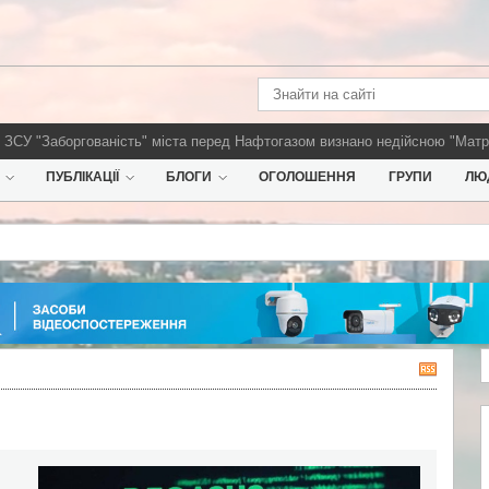
"Заборгованість" міста перед Нафтогазом визнано недійсною
"Матриця Г
ПУБЛІКАЦІЇ
БЛОГИ
ОГОЛОШЕННЯ
ГРУПИ
ЛЮ
R
S
S