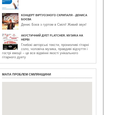
КОНЦЕРТ ВІРТУОЗНОГО СКРИПАЛЯ - ДЕНИСА
БОЄВА
Денис Боєв з гуртом в Смілі! Живий звук!
АКУСТИЧНИЙ ДУЕТ FLATCHER. МУЗИКА НА
НЕРВІ
Глибокі авторські тексти, пронизливі гітарні
соло, чоловіча музика, правдиві відчуття і
гострі емоції – це все відмінні якості унікального
гітарного дуету
МАПА ПРОБЛЕМ СМІЛЯНЩИНИ