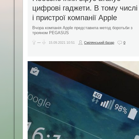
цифрові гаджети. В тому числі
і пристрої компанії Apple
Вчора компанія Apple представила метод боротьби з
трояном PEGASUS
—
15.09.2021
10:51
Смілянський базар
0