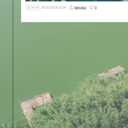
—
06.03.2018
22:34
lateralus
0