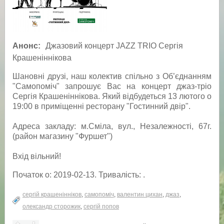
Анонс:
Джазовий концерт JAZZ TRIO Сергія
Крашеніннікова
Шановні друзі, наш колектив спільно з Об’єднанням
"Самопоміч" запрошує Вас на концерт джаз-тріо
Сергія Крашеніннікова. Який відбудеться 13 лютого о
19:00 в приміщенні ресторану "Гостинний двір".
Адреса закладу: м.Сміла, вул., Незалежності, 67г.
(район магазину "Фуршет")
Вхід вільний!
Початок о: 2019-02-13. Тривалість: .
сергій крашенінніков
,
самопоміч
,
валентин цихан
,
джаз
,
олександр сторожик
,
сергій попов