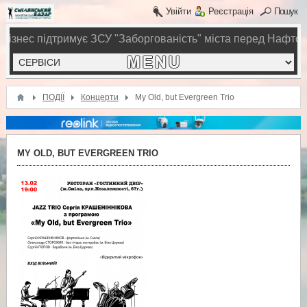
Увійти
Реєстрація
Пошук
бізнес підтримує ЗСУ
"Заборгованість" міста перед Нафтог
ПОДІЇ
Концерти
My Old, but Evergreen Trio
MY OLD, BUT EVERGREEN TRIO