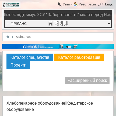
Увійти
Реєстрація
Пошук
й бізнес підтримує ЗСУ
"Заборгованість" міста перед Нафт
Фрілансер
Каталог спеціалістів
Каталог работодавців
Проекти
Расширенный поиск
Хлебопекарное оборудование
|
Кондитерское
оборудование